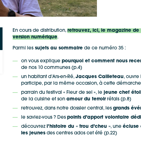
En cours de distribution,
retrouvez, ici, le magazine
version numérique
.
Google Maps
Apple Plans
Parmi les
sujets au sommaire
de ce numéro 35 :
Allow
ShareThis is disabled.
Waze
on vous explique
pourquoi et comment nous rece
de nos 10 communes (p.4)
un habitant d’Ars-en-Ré,
Jacques Cailleteau
, ouvre
participe, par la même occasion, à cette démarch
parrain du festival « Fleur de sel », le
jeune chef éto
de la cuisine et son
amour du terroir
rétais (p.8)
retrouvez, dans notre dossier central, les
grands évé
le saviez-vous ? Des
points d’apport volontaire dé
découvrez
l’histoire du « trou d’cheu »
, une
écluse 
les jeunes
des centres ados cet été (p.22)