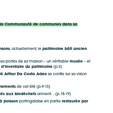
 de la Communauté de communes dans sa
nsons
, actuellement, le
patrimoine bâti ancien
 les portes de sa maison – un véritable
musée
– et
e
d’inventaire du patrimoine
(p.5)
ilé Arthur Da Costa Adao
se confie sur sa vision
nements
de cet été (p.9-15)
diés aux biodéchets
arrivent… (p.18-19)
à poisson
portingalaise en partie
restaurée par