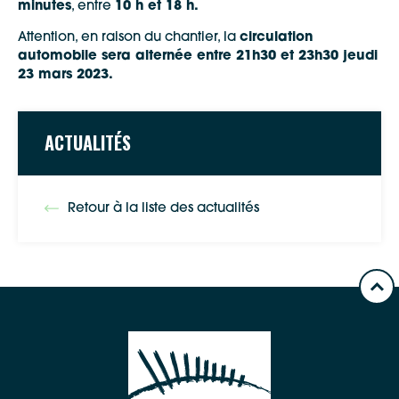
minutes
, entre
10 h et 18 h.
Attention, en raison du chantier, la
circulation
automobile sera alternée entre 21h30 et 23h30 jeudi
23 mars 2023.
ACTUALITÉS
Google Maps
Retour à la liste des actualités
Apple Plans
Allow
ShareThis is disabled.
Waze