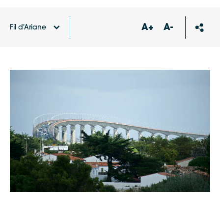
A+
A-
Fil d'Ariane
Accueil
Actualités
La voie piétonne du pont
fermée du 20 au 24 mars