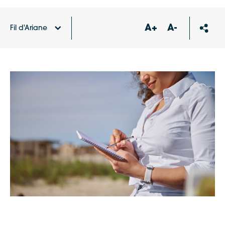
A+
A-
Fil d'Ariane
Accueil
Actualités
En juin, « croquez le patrimoine
» de l’île de Ré !