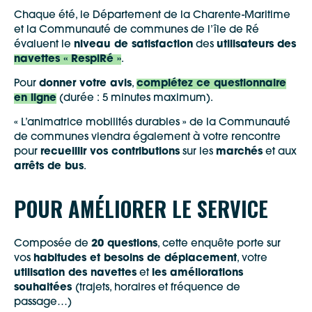
Chaque été, le Département de la Charente-Maritime
et la Communauté de communes de l’île de Ré
évaluent le
niveau de satisfaction
des
utilisateurs des
navettes « RespiRé »
.
Pour
donner votre avis
,
complétez ce questionnaire
en ligne
(durée : 5 minutes maximum).
« L’animatrice mobilités durables » de la Communauté
de communes viendra également à votre rencontre
pour
recueillir vos contributions
sur les
marchés
et aux
arrêts de bus
.
POUR AMÉLIORER LE SERVICE
Composée de
20 questions
, cette enquête porte sur
vos
habitudes et besoins de déplacement
, votre
utilisation des navettes
et
les améliorations
souhaitées
(trajets, horaires et fréquence de
passage…)