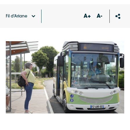
A+
A-
Fil d'Ariane
Accueil
Actualités
Donnez votre avis sur l’offre de
navettes « RespiRé » !