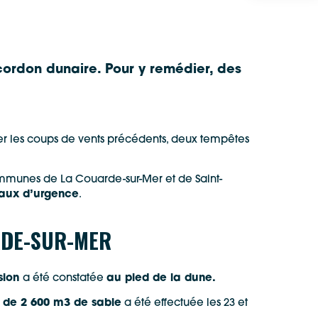
cordon dunaire. Pour y remédier, des
pter les coups de vents précédents, deux tempêtes
communes de La Couarde-sur-Mer et de Saint-
vaux d’urgence
.
RDE-SUR-MER
sion
a été constatée
au pied de la dune.
 de 2 600 m
3
de sable
a été effectuée les 23 et