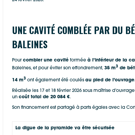
24 février 2026.
Allow
ShareThis is disabled.
Waze
UNE CAVITÉ COMBLÉE PAR DU BÉ
BALEINES
Pour
combler une cavité
formée
à l’intérieur de la 
3
Baleines, et pour éviter son effondrement,
35 m
de bét
3
14 m
ont également été coulés
au pied de l’ouvrage
Réalisée les 17 et 18 février 2026 sous maîtrise d’ouvra
un
coût total de 20 084 €
.
Son financement est partagé à parts égales avec la
La digue de la pyramide va être sécurisée