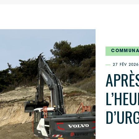
COMMUNAU
27 FÉV 2026
APRÈS
L’HEU
D’UR