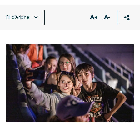
A+
A-
Fil d'Ariane
Accueil
Actualités
15-18 ans : utilisez votre Pass
culture à La Maline !