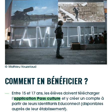
© Mathieu Vouzelaud
Google Maps
COMMENT EN BÉNÉFICIER ?
Entre 15 et 17 ans, les élèves doivent télécharger
Apple Plans
l’
application Pass culture
et y créer un compte à
Allow
ShareThis is disabled.
partir de leurs identifiants Educonnect (disponibles
auprès de leur établissement).