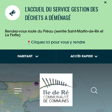
TOURISTES
Calendriers de
L'ACCUEIL DU SERVICE GESTION DES
collecte des déchets
ENTREPRISES
DÉCHETS A DÉMÉNAGÉ
Tout savoir sur la
Maison de l'Habitat
HABITANTS
Rendez-vous route du Préau (eentre Saint-Martin-de-Ré et
La Flotte)
Cliquez ici pour vous y rendre
HABITANT
ACCÈS RAPIDE