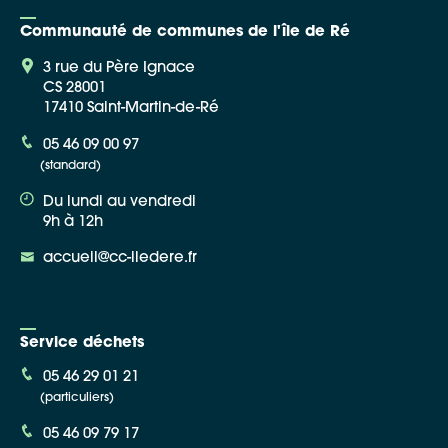
Communauté de communes de l'île de Ré
3 rue du Père Ignace
CS 28001
17410 Saint-Martin-de-Ré
Google Maps
05 46 09 00 97
(standard)
Apple Plans
Du lundi au vendredi
Allow
ShareThis is disabled.
9h à 12h
accueil@cc-iledere.fr
Waze
Service déchets
05 46 29 01 21
(particuliers)
05 46 09 79 17