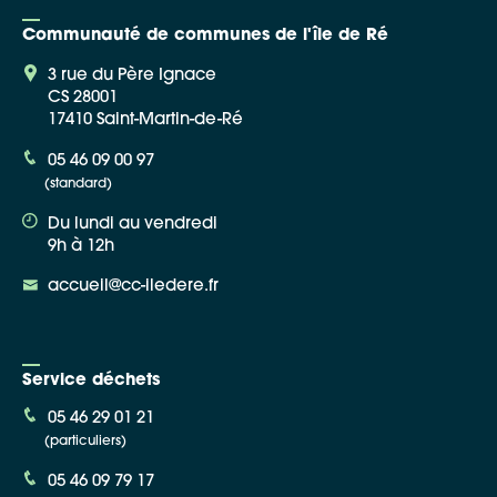
Communauté de communes de l'île de Ré
3 rue du Père Ignace
CS 28001
17410 Saint-Martin-de-Ré
Google Maps
05 46 09 00 97
(standard)
Apple Plans
Du lundi au vendredi
Allow
ShareThis is disabled.
9h à 12h
accueil@cc-iledere.fr
Waze
Service déchets
05 46 29 01 21
(particuliers)
05 46 09 79 17