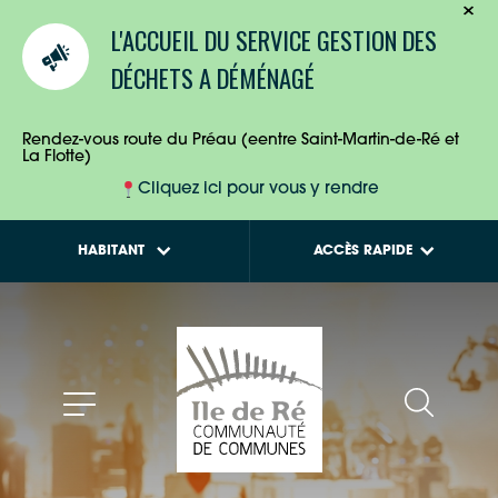
TOURISTES
Calendriers de
L'ACCUEIL DU SERVICE GESTION DES
collecte des déchets
ENTREPRISES
DÉCHETS A DÉMÉNAGÉ
Tout savoir sur la
Maison de l'Habitat
HABITANTS
Rendez-vous route du Préau (eentre Saint-Martin-de-Ré et
La Flotte)
Cliquez ici pour vous y rendre
HABITANT
ACCÈS RAPIDE