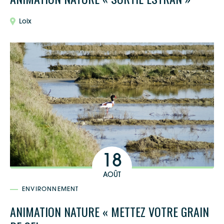
Loix
Google Maps
Apple Plans
Allow
ShareThis is disabled.
Waze
18
AOÛT
ENVIRONNEMENT
ANIMATION NATURE « METTEZ VOTRE GRAIN